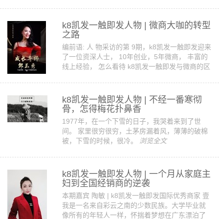
让我充满活力，开阔生命...
浏览全文
k8凯发一触即发人物 | 微商大咖的转型
之路
编前语: 人 物采访的第 9期，k8凯发一触即发迎来
了一位资深人士， 10年创业，5年微商， 丰富的
线上经验， 怎么看待 k8凯发一触即发与微商的区
别？为什么她会选择k8凯发一触即发作为她的新
事业...
浏览全文
k8凯发一触即发人物 | 不经一番寒彻
骨，怎得梅花扑鼻香
1977年，在一个下雪的日子，我哭着来到了世
间。 家里很穷很穷，土茅房漏着风，薄薄的破棉
被，下雪的时候，很冷。
浏览全文
k8凯发一触即发人物 | 一个月从家庭主
妇到全国经销商的逆袭
本期嘉宾 陶敏 | k8凯发一触即发国际优秀商家 壹
我是一名来自彩云之南的少数民族。大学毕业就
像所有的年轻人一样，怀揣着梦想在广东漂泊了