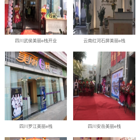
四川武侯美丽e栈开业
云南红河石屏美丽e栈
四川罗江美丽e栈
四川安岳美丽e栈