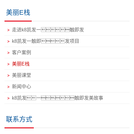
美丽E栈
走进k8凯发一触即发
k8凯发一触即发项目
客户案例
美丽E栈
美丽课堂
新闻中心
k8凯发一触即发美故事
联系方式