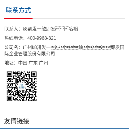
联系方式
联系人：k8凯发一触即发客服
热线电话：400-9968-321
公司名：广州k8凯发一触即发国
际企业管理股份有限公司
地址：中国 广东 广州
友情链接