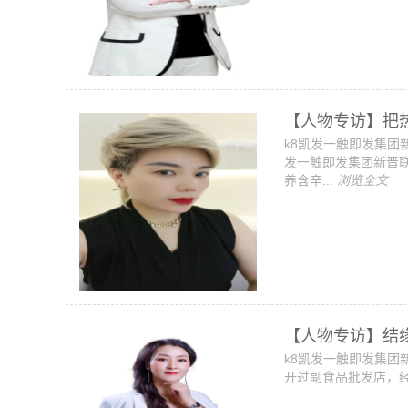
【人物专访】把
k8凯发一触即发集团
发一触即发集团新晋
养含辛...
浏览全文
【人物专访】结
k8凯发一触即发集
开过副食品批发店，经