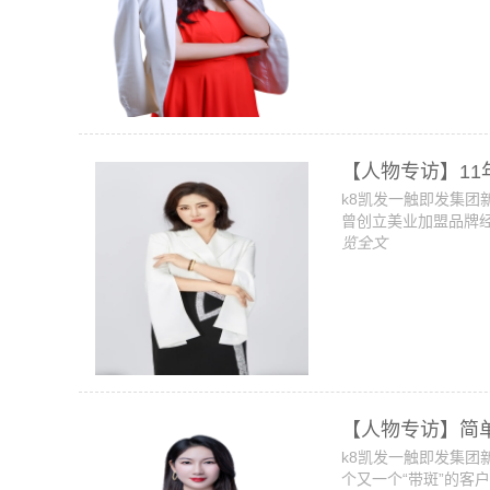
【人物专访】11
k8凯发一触即发集团
曾创立美业加盟品牌经
览全文
【人物专访】简
k8凯发一触即发集
个又一个“带斑”的客