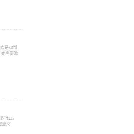
宾是k8凯
，她需要赡
很多行业，
览全文