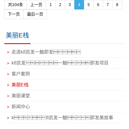
共104条
上一页
1
2
3
4
5
6
7
8
下一页
最后一页
美丽E栈
走进k8凯发一触即发
k8凯发一触即发项目
客户案例
美丽E栈
美丽课堂
新闻中心
k8凯发一触即发美故事