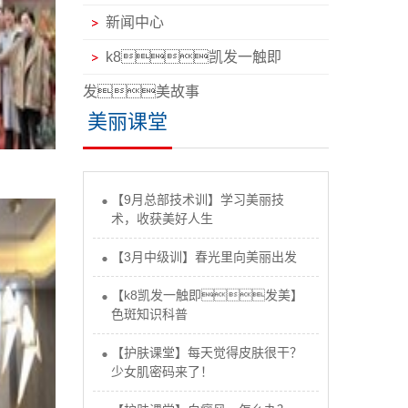
新闻中心
k8凯发一触即
发美故事
美丽课堂
【9月总部技术训】学习美丽技
术，收获美好人生
【3月中级训】春光里向美丽出发
【k8凯发一触即发美】
色斑知识科普
【护肤课堂】每天觉得皮肤很干？
少女肌密码来了！