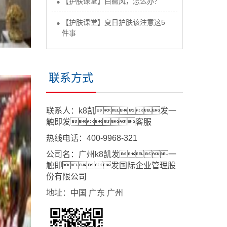
【护肤课堂】白癜风，怎么办？
【护肤课堂】夏日护肤该注意这5
件事
联系方式
联系人：k8凯发一
触即发客服
热线电话：400-9968-321
公司名：广州k8凯发一
触即发国际企业管理股
份有限公司
地址：中国 广东 广州