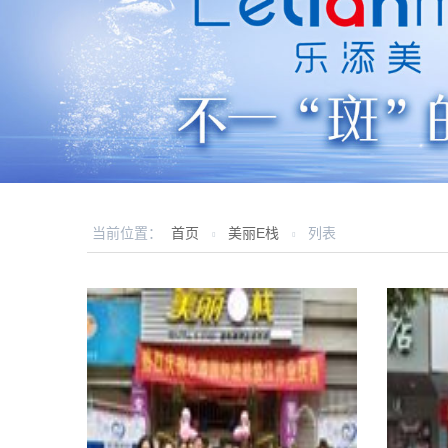
当前位置：
首页
美丽E栈
列表