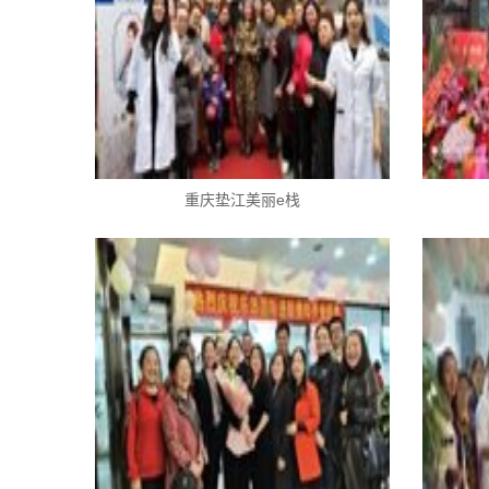
重庆垫江美丽e栈