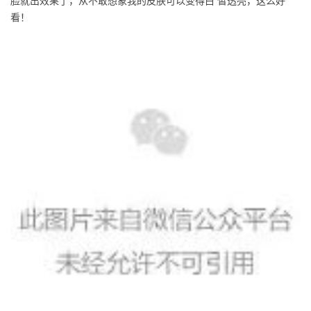
脸就出效果了，从不敢想象我的皮肤可以变得白 皙透亮，这么好
看！