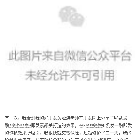
有一次，我看到我的好朋友黄娅娸老师在朋友圈上分享了k8凯发一
触即发素颜美打造的效果，被k8凯发一触即发
的惊艳效果所吸引，我很快就交钱做脸，短短修护了二十天，我的