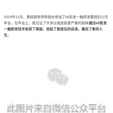
2019年12月，黄娅娸老师带我去参加了k8凯发一触即发集团的公司
年会，在年会上，我见证了许多比我皮肤更严重的姐妹
通过k8凯发
一触即发技术收获了美丽，拾起了蜕变后的自信，重启了新的人
生
。