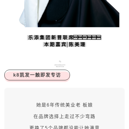
乐 添 集 团 新 晋 联 席
本 期 嘉 宾│陈 美 珊
k8凯发一触即发专访
她是6年传统美业老 板娘
在品牌选择上走过不少弯路
更换了5个品牌都没能让她满意