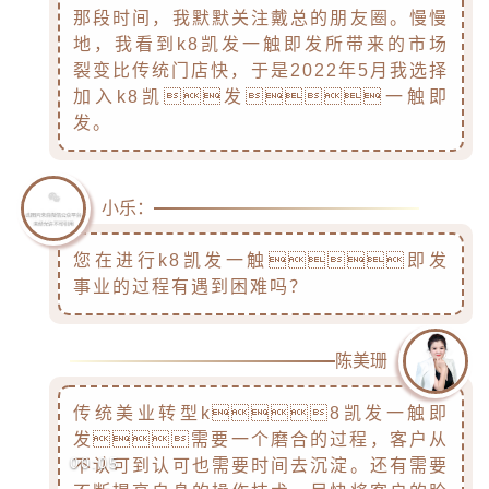
那段时间，我默默关注戴总的朋友圈。慢慢
地，我看到k8凯发一触即发所带来的市场
裂变比传统门店快，于是2022年5月我选择
加入k8凯发一触即
发。
小乐：
您在进行k8凯发一触即发
事业的过程有遇到困难吗？
陈美珊
传统美业转型k8凯发一触即
发需要一个磨合的过程，客户从
00:05
不认可到认可也需要时间去沉淀。还有需要