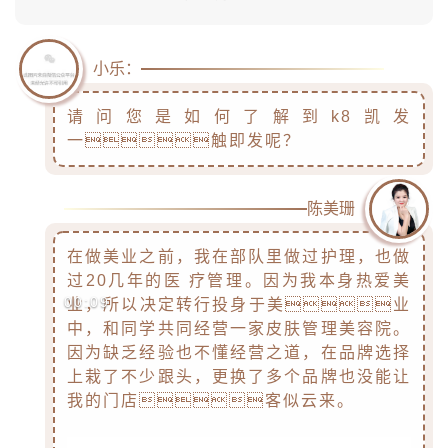
小乐：
请问您是如何了解到k8凯发
一触即发呢？
陈美珊
在做美业之前，我在部队里做过护理，也做
过20几年的医 疗管理。因为我本身热爱美
00:09
业，所以决定转行投身于美业
中，和同学共同经营一家皮肤管理美容院。
因为缺乏经验也不懂经营之道，在品牌选择
上栽了不少跟头，更换了多个品牌也没能让
我的门店客似云来。