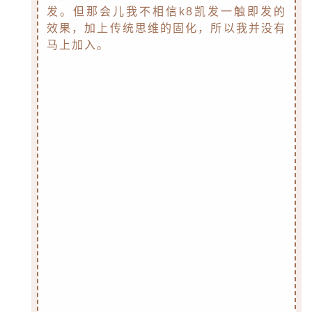
发。但那会儿我不相信k8凯发一触即发的
效果，加上传统思维的固化，所以我并没有
马上加入。