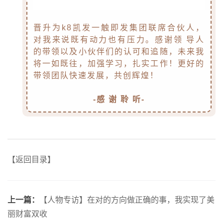
晋升为k8凯发一触即发集团联席合伙人，
对我来说既有动力也有压力。感谢领 导人
的带领以及小伙伴们的认可和追随，未来我
将一如既往，加强学习，扎实工作！更好的
带领团队快速发展，共创辉煌！
-感 谢 聆 听-
【返回目录】
上一篇：
【人物专访】在对的方向做正确的事，我实现了美
丽财富双收